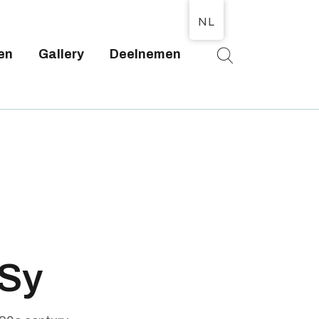
NL
en
Gallery
Deelnemen
T
 Sy