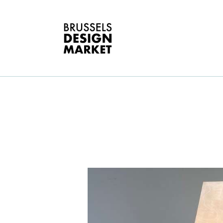
O
B
E
G
D