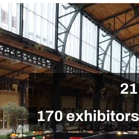
2
1
1
7
0
e
x
h
i
b
i
t
o
r