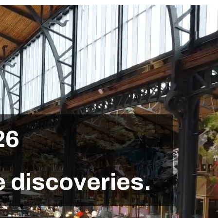
2
6
e
d
i
s
c
o
v
e
r
i
e
s
.