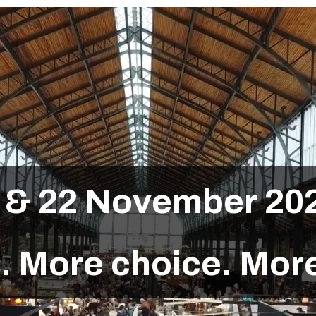
&
2
2
N
o
v
e
m
b
e
r
2
0
s
.
M
o
r
e
c
h
o
i
c
e
.
M
o
r