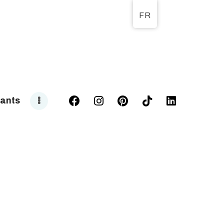
FR
T
ants