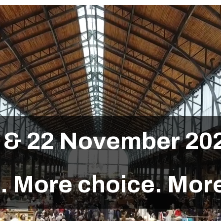
&
2
2
N
o
v
e
m
b
e
r
2
0
s
.
M
o
r
e
c
h
o
i
c
e
.
M
o
r