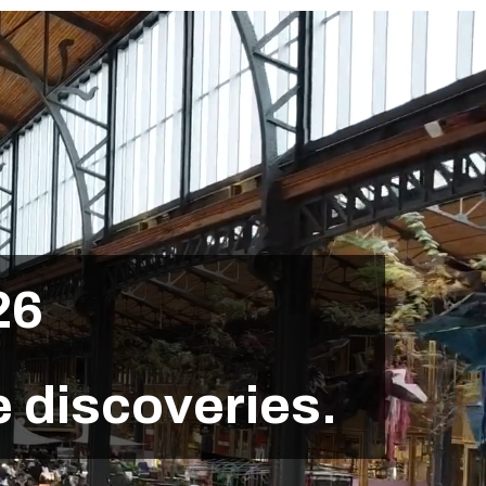
2
6
e
d
i
s
c
o
v
e
r
i
e
s
.