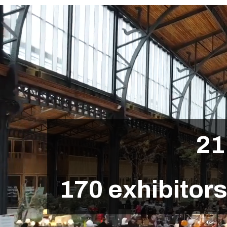
2
1
1
7
0
e
x
h
i
b
i
t
o
r