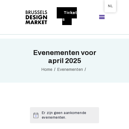
Tickets available on 1 June.
NL
Ticket
BRUSSELS DESIGN MARKET
s
Next edition : 21 & 22 November 2026
OVER DE MARKT
Evenementen voor
BEZOEKERS
april 2025
EXPOSANTEN
Home
Evenementen
GALLERY
DEELNEMEN
Er zijn geen aankomende
evenementen.