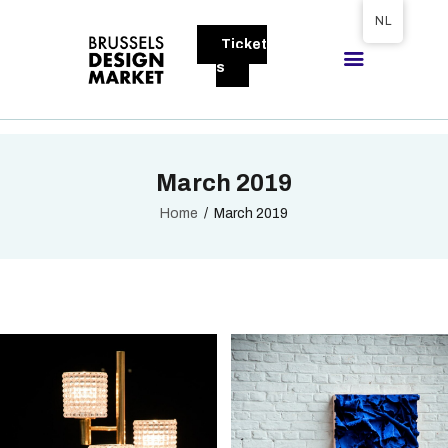
Tickets available on 1 June.
NL
Ticket
BRUSSELS DESIGN MARKET
s
Next edition : 21 & 22 November 2026
OVER DE MARKT
March 2019
BEZOEKERS
EXPOSANTEN
Home
March 2019
GALLERY
DEELNEMEN