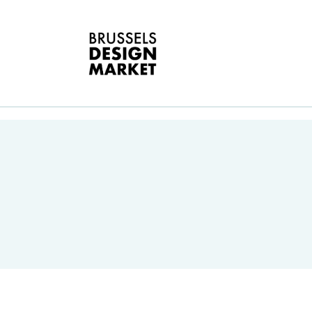
A
V
E
G
E