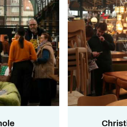
nole
Chris