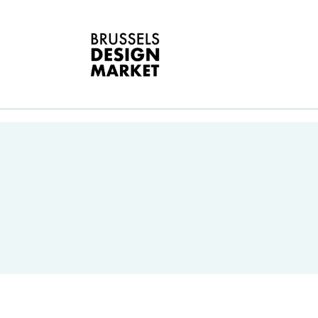
O
B
E
G
D