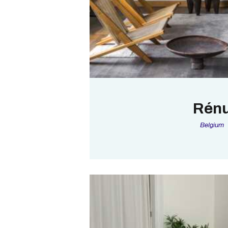
Rén
Belgium