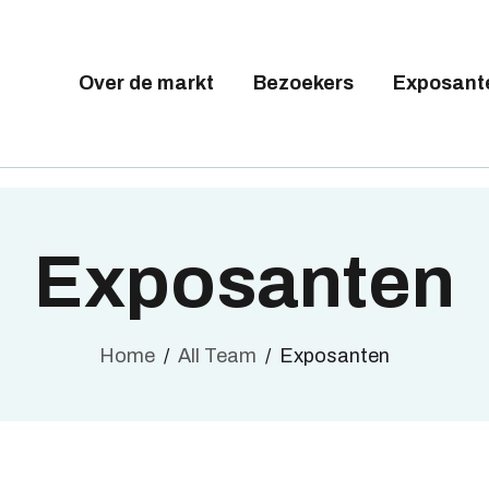
Tickets available on 1 June.
VER DE MARKT
EZOEKERS
Over de markt
Bezoekers
Exposant
BRUSSELS DESIGN MARKE
XPOSANTEN
Next edition : 21 & 22 November 2026
ALLERY
EELNEMEN
Exposanten
Home
All Team
Exposanten