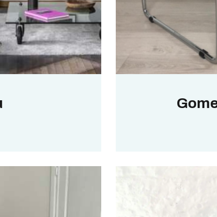
u
Gomez