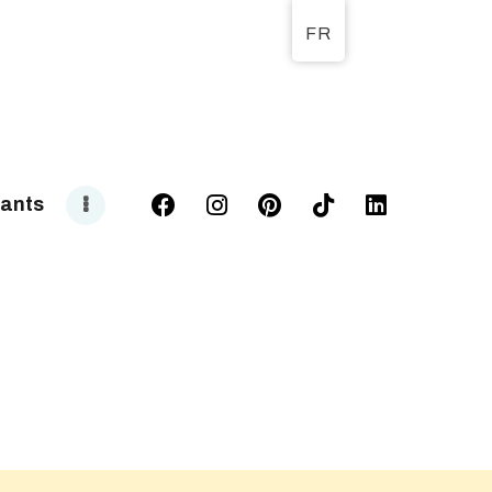
FR
T
ants