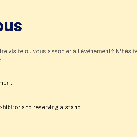
ous
tre visite ou vous associer à l'événement? N'hésit
s.
ement
hibitor and reserving a stand