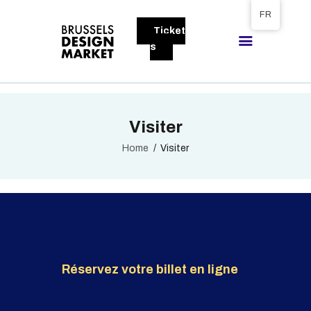
Tickets available on 1 June.
FR
Ticket
BRUSSELS DESIGN MARKET
s
Next edition : 21 & 22 November 2026
A PROPOS
Visiter
VISITEURS
EXPOSANTS
Home
Visiter
GALLERY
EXPOSER
Réservez votre billet en ligne