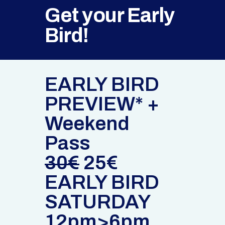
Get your Early
Bird!
EARLY BIRD
PREVIEW* +
Weekend
Pass
30€
25€
EARLY BIRD
SATURDAY
12pm>6pm