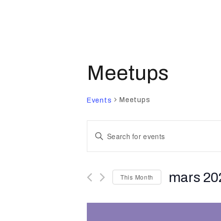
Meetups
Meetups
Events
E
E
n
v
t
mars 20
This Month
e
e
r
S
K
e