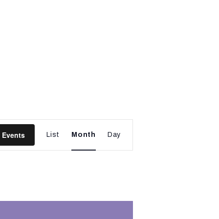
E
 Events
List
Month
Day
v
e
n
t