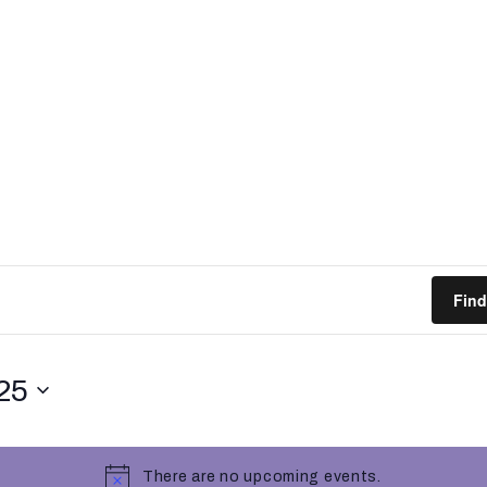
Find
25
There are no upcoming events.