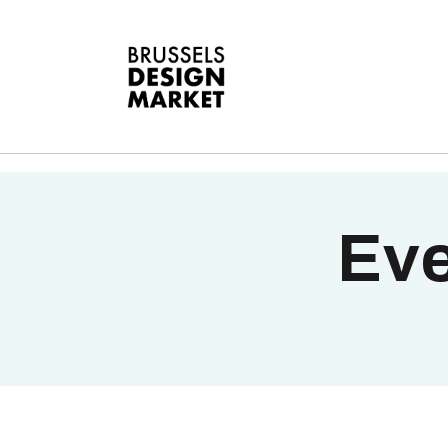
A
V
E
G
E
Eve