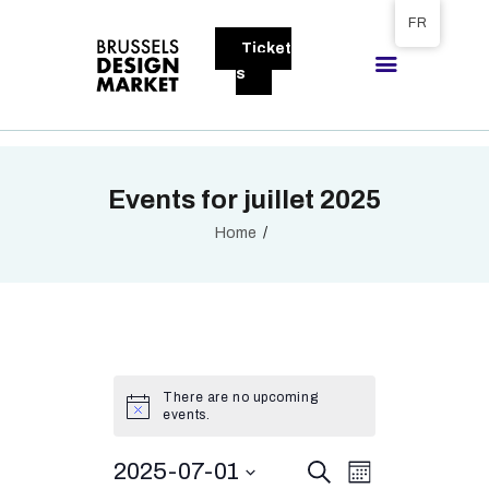
Tickets available on 1 June.
FR
Ticket
BRUSSELS DESIGN MARKET
s
Next edition : 21 & 22 November 2026
A PROPOS
Events for juillet 2025
VISITEURS
EXPOSANTS
Home
GALLERY
EXPOSER
There are no upcoming
events.
E
2025-07-01
E
S
M
e