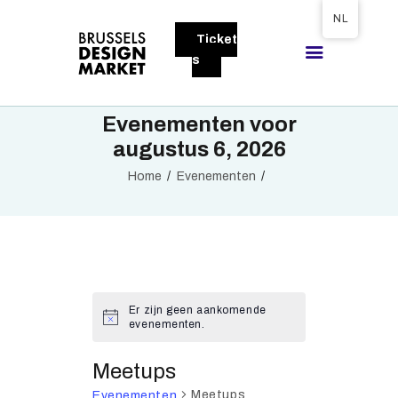
Tickets available on 1 June.
NL
Ticket
BRUSSELS DESIGN MARKET
s
Next edition : 21 & 22 November 2026
Evenementen voor
OVER DE MARKT
augustus 6, 2026
BEZOEKERS
Home
Evenementen
EXPOSANTEN
GALLERY
DEELNEMEN
Er zijn geen aankomende
evenementen.
Meetups
Meetups
Evenementen